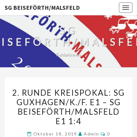
SG BEISEFÖRTH/MALSFELD
Togg
navig
SG
EISEFÖRTH/MALSFE
Fuldalöwen
2.
2. RUNDE KREISPOKAL: SG
RUNDE
GUXHAGEN/K./F. E1 – SG
KREISPOKAL:
BEISEFÖRTH/MALSFELD
SG
GUXHAGEN/K./F.
E1 1:4
E1
Kommentare
Oktober 18, 2019
Admin
0
–