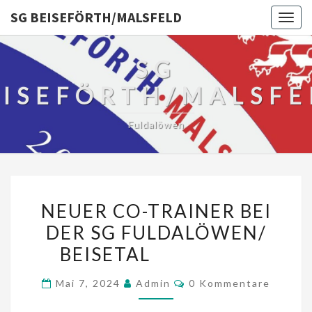
SG BEISEFÖRTH/MALSFELD
Togg
navig
SG
EISEFÖRTH/MALSFE
Fuldalöwen
NEUER
NEUER CO-TRAINER BEI
CO-
DER SG FULDALÖWEN/
TRAINER
BEISETAL
BEI
DER
Kommentare
Mai 7, 2024
Admin
0 Kommentare
SG
FULDALÖWEN/