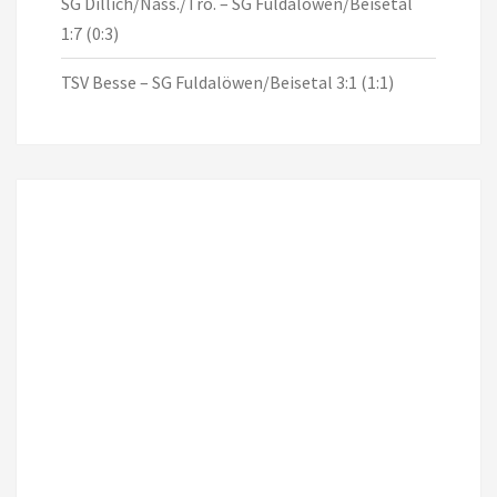
SG Dillich/Nass./Tro. – SG Fuldalöwen/Beisetal
1:7 (0:3)
TSV Besse – SG Fuldalöwen/Beisetal 3:1 (1:1)