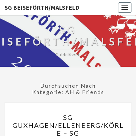
SG BEISEFÖRTH/MALSFELD
Togg
navig
SG
EISEFÖRTH/MALSFE
Fuldalöwen
Durchsuchen Nach
Kategorie:
AH & Friends
SG
SG
GUXHAGEN/ELLENBERG/K
GUXHAGEN/ELLENBERG/KÖRL
–
E – SG
SG