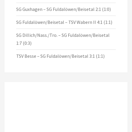
SG Guxhagen – SG Fuldalöwen/Beisetal 2:1 (1:0)
SG Fuldalöwen/Beisetal – TSV Wabern II 4:1 (1:1)
SG Dillich/Nass./Tro. – SG Fuldalöwen/Beisetal
1:7 (0:3)
TSV Besse – SG Fuldalöwen/Beisetal 3:1 (1:1)