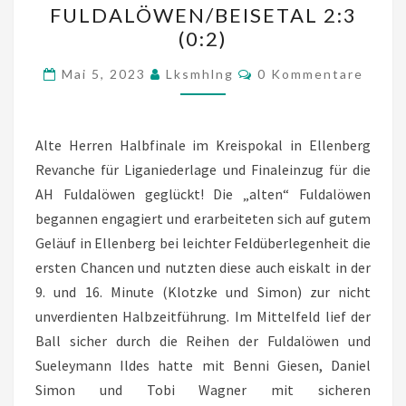
FULDALÖWEN/BEISETAL 2:3
FULDALÖWEN/BEISETAL
(0:2)
2:3
Kommentare
(0:2)
Mai 5, 2023
Lksmhlng
0 Kommentare
Alte Herren Halbfinale im Kreispokal in Ellenberg
Revanche für Liganiederlage und Finaleinzug für die
AH Fuldalöwen geglückt! Die „alten“ Fuldalöwen
begannen engagiert und erarbeiteten sich auf gutem
Geläuf in Ellenberg bei leichter Feldüberlegenheit die
ersten Chancen und nutzten diese auch eiskalt in der
9. und 16. Minute (Klotzke und Simon) zur nicht
unverdienten Halbzeitführung. Im Mittelfeld lief der
Ball sicher durch die Reihen der Fuldalöwen und
Sueleymann Ildes hatte mit Benni Giesen, Daniel
Simon und Tobi Wagner mit sicheren