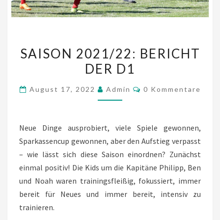
SAISON
SAISON 2021/22: BERICHT
2021/22:
DER D1
BERICHT
DER
Kommentare
August 17, 2022
Admin
0 Kommentare
D1
Neue Dinge ausprobiert, viele Spiele gewonnen,
Sparkassencup gewonnen, aber den Aufstieg verpasst
– wie lässt sich diese Saison einordnen? Zunächst
einmal positiv! Die Kids um die Kapitäne Philipp, Ben
und Noah waren trainingsfleißig, fokussiert, immer
bereit für Neues und immer bereit, intensiv zu
trainieren.