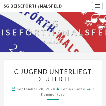
SG BEISEFÖRTH/MALSFELD
Togg
navig
SG
EISEFÖRTH/MALSFE
Fuldalöwen
C
C JUGEND UNTERLIEGT
JUGEND
DEUTLICH
UNTERLIEGT
DEUTLICH
Kommen
September 28, 2020
Tobias Batte
0
Kommentare