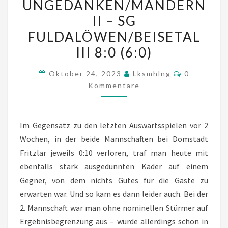
UNGEDANKEN/MANDERN
(4:0)
II – SG
|
FULDALÖWEN/BEISETAL
SG
III 8:0 (6:0)
UNGEDANKEN/MANDERN
II
Kommentar
Oktober 24, 2023
Lksmhlng
0
–
Kommentare
SG
FULDALÖWEN/BEISETAL
III
Im Gegensatz zu den letzten Auswärtsspielen vor 2
8:0
Wochen, in der beide Mannschaften bei Domstadt
(6:0)
Fritzlar jeweils 0:10 verloren, traf man heute mit
ebenfalls stark ausgedünnten Kader auf einem
Gegner, von dem nichts Gutes für die Gäste zu
erwarten war. Und so kam es dann leider auch. Bei der
2. Mannschaft war man ohne nominellen Stürmer auf
Ergebnisbegrenzung aus – wurde allerdings schon in