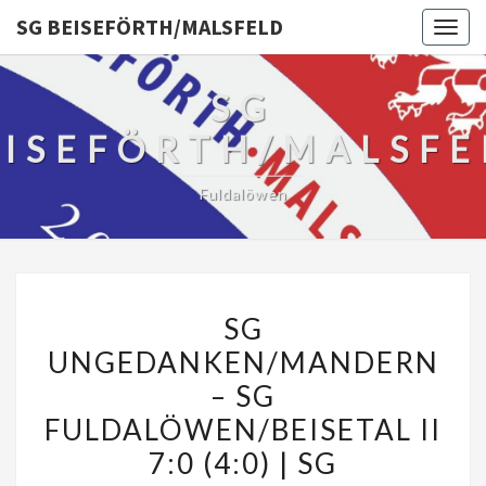
SG BEISEFÖRTH/MALSFELD
Togg
navig
SG
EISEFÖRTH/MALSFE
Fuldalöwen
SG
SG
UNGEDANKEN/MANDERN
UNGEDANKEN/MANDERN
–
– SG
SG
FULDALÖWEN/BEISETAL
FULDALÖWEN/BEISETAL II
II
7:0 (4:0) | SG
7:0