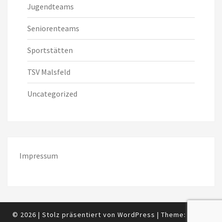
Jugendteams
Seniorenteams
Sportstätten
TSV Malsfeld
Uncategorized
Impressum
© 2026
|
Stolz präsentiert von
WordPress
|
Theme:
Nisarg