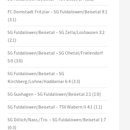
FC Domstadt Fritzlar – SG Fuldalöwen/Beisetal 9:1
(3:1)
SG Fuldalöwen/Beisetal – SG Zella/Loshausen 3:2
(2:1)
SG Fuldalöwen/Beisetal – SG Ohetal/Frielendorf
5:0 (3:0)
SG Fuldalöwen/Beisetal – SG
Kirchberg/Lohne/Haddamar 6:4 (3:3)
SG Guxhagen – SG Fuldalöwen/Beisetal 2:1 (1:0)
SG Fuldalöwen/Beisetal – TSV Wabern II 4:1 (1:1)
SG Dillich/Nass./Tro. – SG Fuldalöwen/Beisetal 1:7
(0:3)