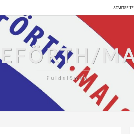
STARTSEITE
SEFÖRTH/M
Fuldalöwen