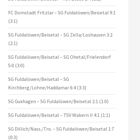
FC Domstadt Fritzlar – SG Fuldalöwen/Beisetal 9:1
(3:1)
SG Fuldalöwen/Beisetal – SG Zella/Loshausen 3:2
(2:1)
SG Fuldalöwen/Beisetal – SG Ohetal/Frielendorf
5:0 (3:0)
SG Fuldalöwen/Beisetal – SG
Kirchberg/Lohne/Haddamar 6:4 (3:3)
SG Guxhagen – SG Fuldalöwen/Beisetal 2:1 (1:0)
SG Fuldalöwen/Beisetal – TSV Wabern II 4:1 (1:1)
SG Dillich/Nass./Tro. – SG Fuldalöwen/Beisetal 1:7
(0:3)