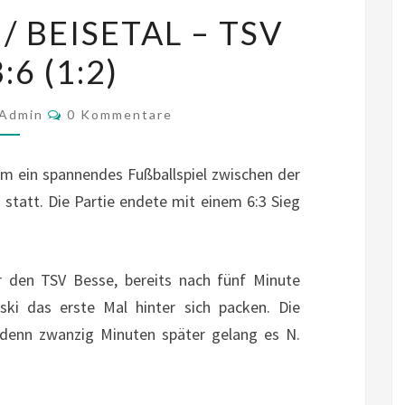
SG
 BEISETAL – TSV
FULDALÖWEN/
:6 (1:2)
BEISETAL
–
Kommentare
TSV
Admin
0 Kommentare
BESSE
3:6
im ein spannendes Fußballspiel zwischen der
(1:2)
statt. Die Partie endete mit einem 6:3 Sieg
r den TSV Besse, bereits nach fünf Minute
ki das erste Mal hinter sich packen. Die
, denn zwanzig Minuten später gelang es N.