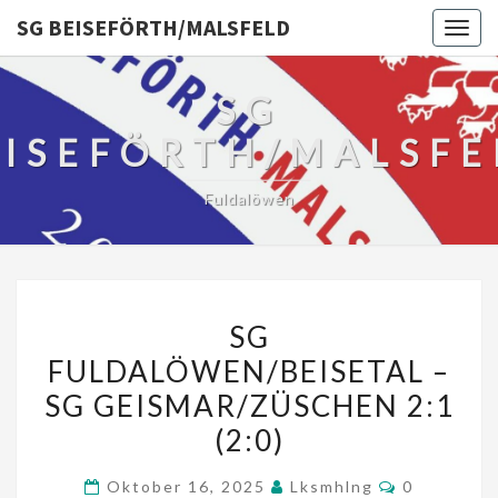
SG BEISEFÖRTH/MALSFELD
Togg
navig
SG
EISEFÖRTH/MALSFE
Fuldalöwen
SG
SG
FULDALÖWEN/BEISETAL
FULDALÖWEN/BEISETAL –
–
SG GEISMAR/ZÜSCHEN 2:1
SG
GEISMAR/ZÜSCHEN
(2:0)
2:1
Kommentar
Oktober 16, 2025
Lksmhlng
0
(2:0)