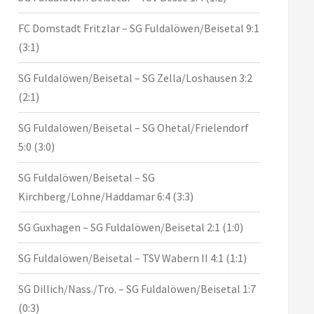
FC Domstadt Fritzlar – SG Fuldalöwen/Beisetal 9:1
(3:1)
SG Fuldalöwen/Beisetal – SG Zella/Loshausen 3:2
(2:1)
SG Fuldalöwen/Beisetal – SG Ohetal/Frielendorf
5:0 (3:0)
SG Fuldalöwen/Beisetal – SG
Kirchberg/Lohne/Haddamar 6:4 (3:3)
SG Guxhagen – SG Fuldalöwen/Beisetal 2:1 (1:0)
SG Fuldalöwen/Beisetal – TSV Wabern II 4:1 (1:1)
SG Dillich/Nass./Tro. – SG Fuldalöwen/Beisetal 1:7
(0:3)