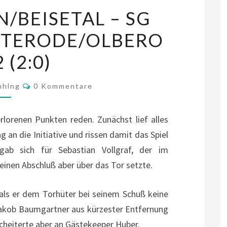
SG
/BEISETAL – SG
FULDALÖWEN/BEISETAL
STERODE/OLBERO
–
SG
 (2:0)
ASTERODE/CHRISTERODE/OLBERODE
2:2
Kommentare
mhlng
0 Kommentare
(2:0)
orenen Punkten reden. Zunächst lief alles
g an die Initiative und rissen damit das Spiel
gab sich für Sebastian Vollgraf, der im
einen Abschluß aber über das Tor setzte.
 als er dem Torhüter bei seinem Schuß keine
 Jakob Baumgartner aus kürzester Entfernung
cheiterte aber an Gästekeeper Huber.