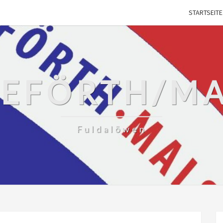
STARTSEITE
SEFÖRTH/M
Fuldalöwen