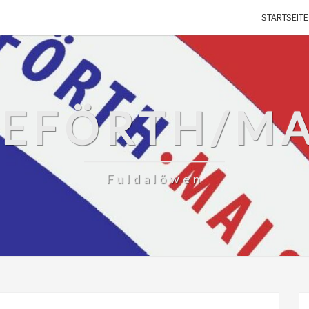
STARTSEITE
SEFÖRTH/M
Fuldalöwen