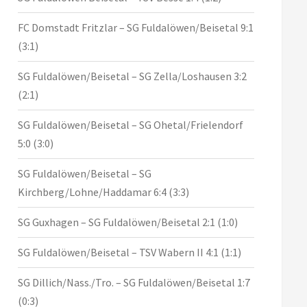
FC Domstadt Fritzlar – SG Fuldalöwen/Beisetal 9:1
(3:1)
SG Fuldalöwen/Beisetal – SG Zella/Loshausen 3:2
(2:1)
SG Fuldalöwen/Beisetal – SG Ohetal/Frielendorf
5:0 (3:0)
SG Fuldalöwen/Beisetal – SG
Kirchberg/Lohne/Haddamar 6:4 (3:3)
SG Guxhagen – SG Fuldalöwen/Beisetal 2:1 (1:0)
SG Fuldalöwen/Beisetal – TSV Wabern II 4:1 (1:1)
SG Dillich/Nass./Tro. – SG Fuldalöwen/Beisetal 1:7
(0:3)