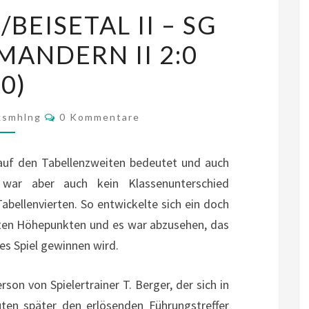
SG
EISETAL II – SG
FULDALÖWEN/BEISETAL
ANDERN II 2:0
II
–
:0)
SG
UNGEDANKEN/MANDERN
Kommentare
ksmhlng
0 Kommentare
II
2:0
 auf den Tabellenzweiten bedeutet und auch
(0:0)
s war aber auch kein Klassenunterschied
bellenvierten. So entwickelte sich ein doch
erten Höhepunkten und es war abzusehen, das
ses Spiel gewinnen wird.
on von Spielertrainer T. Berger, der sich in
ten später den erlösenden Führungstreffer