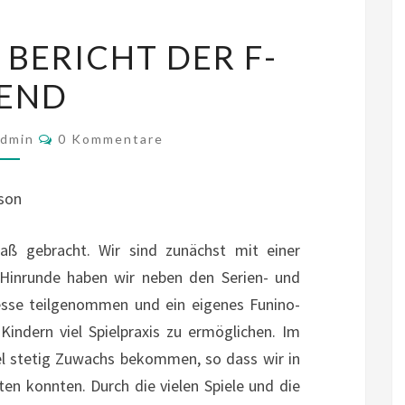
SAISON
 BERICHT DER F-
2021/22:
END
BERICHT
DER
Kommentare
F-
dmin
0 Kommentare
JUGEND
ison
paß gebracht. Wir sind zunächst mit einer
r Hinrunde haben wir neben den Serien- und
Besse teilgenommen und ein eigenes Funino-
Kindern viel Spielpraxis zu ermöglichen. Im
el stetig Zuwachs bekommen, so dass wir in
en konnten. Durch die vielen Spiele und die