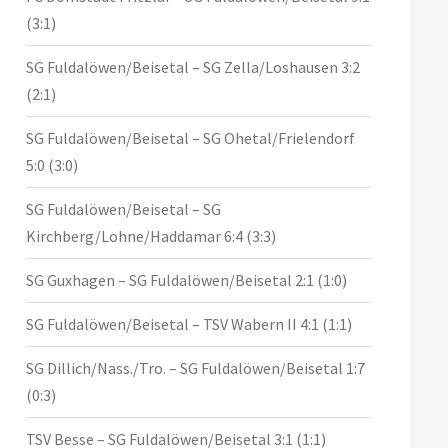
(3:1)
SG Fuldalöwen/Beisetal – SG Zella/Loshausen 3:2
(2:1)
SG Fuldalöwen/Beisetal – SG Ohetal/Frielendorf
5:0 (3:0)
SG Fuldalöwen/Beisetal – SG
Kirchberg/Lohne/Haddamar 6:4 (3:3)
SG Guxhagen – SG Fuldalöwen/Beisetal 2:1 (1:0)
SG Fuldalöwen/Beisetal – TSV Wabern II 4:1 (1:1)
SG Dillich/Nass./Tro. – SG Fuldalöwen/Beisetal 1:7
(0:3)
TSV Besse – SG Fuldalöwen/Beisetal 3:1 (1:1)