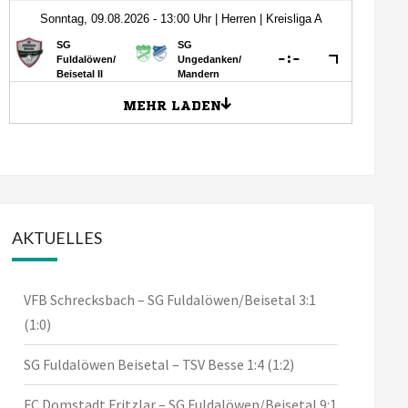
AKTUELLES
VFB Schrecksbach – SG Fuldalöwen/Beisetal 3:1
(1:0)
SG Fuldalöwen Beisetal – TSV Besse 1:4 (1:2)
FC Domstadt Fritzlar – SG Fuldalöwen/Beisetal 9:1