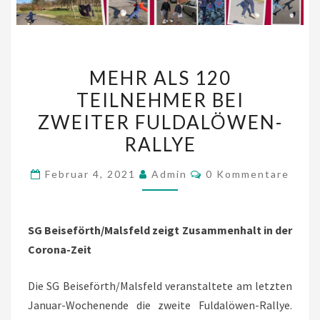
MEHR
MEHR ALS 120
ALS
TEILNEHMER BEI
120
ZWEITER FULDALÖWEN-
TEILNEHMER
BEI
RALLYE
ZWEITER
Kommentare
Februar 4, 2021
Admin
0 Kommentare
FULDALÖWEN-
RALLYE
SG Beiseförth/Malsfeld zeigt Zusammenhalt in der
Corona-Zeit
Die SG Beiseförth/Malsfeld veranstaltete am letzten
Januar-Wochenende die zweite Fuldalöwen-Rallye.