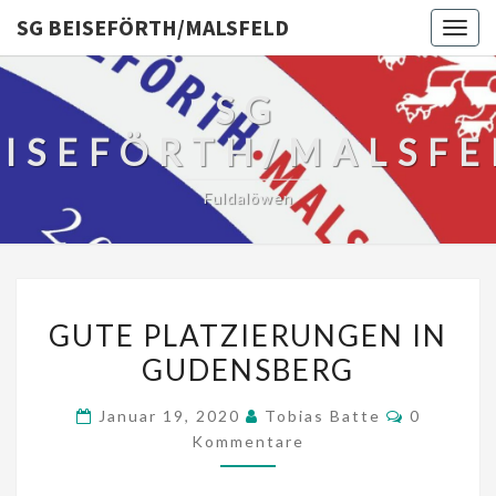
SG BEISEFÖRTH/MALSFELD
Togg
navig
SG
EISEFÖRTH/MALSFE
Fuldalöwen
GUTE
GUTE PLATZIERUNGEN IN
PLATZIERUNGEN
GUDENSBERG
IN
GUDENSBERG
Kommenta
Januar 19, 2020
Tobias Batte
0
Kommentare